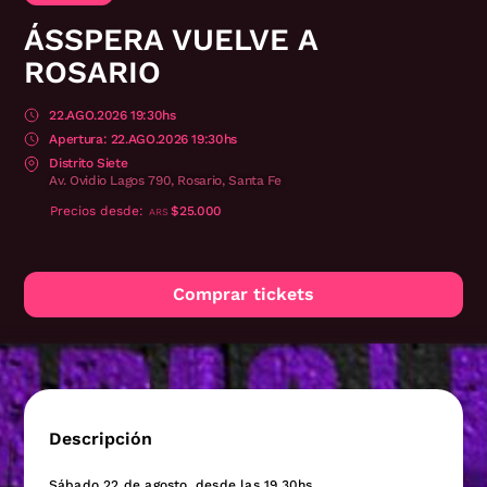
ÁSSPERA VUELVE A
ROSARIO
22.AGO.2026 19:30hs
22.AGO.2026 19:30hs
Distrito Siete
Av. Ovidio Lagos 790, Rosario, Santa Fe
Precios desde
$25.000
ARS
Comprar tickets
Descripción
Sábado 22 de agosto, desde las 19,30hs