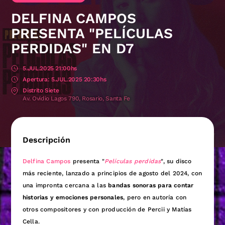
DELFINA CAMPOS
PRESENTA "PELÍCULAS
PERDIDAS" EN D7
5.JUL.2025 21:00hs
5.JUL.2025 20:30hs
Distrito Siete
Av. Ovidio Lagos 790, Rosario, Santa Fe
Descripción
Delfina Campos
presenta "
Películas perdidas
", su disco
más reciente, lanzado a principios de agosto del 2024, con
una impronta cercana a las
bandas sonoras para contar
historias y emociones personales
, pero en autoría con
otros compositores y con producción de Percii y Matías
Cella.