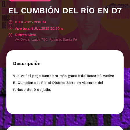
EL CUMBIÓN DEL RÍO EN D7
8.JUL.2025 21:00hs
8.JUL.2025 20:30hs
Distrito Siete
Av. Ovidio Lagos 790, Rosario, Santa Fe
Descripción
Vuelve “el pogo cumbiero más grande de Rosario”, vuelve
El Cumbión del Río al Distrito Siete en visperas del
feriado del 9 de julio.