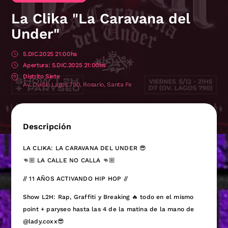
La Clika "La Caravana del
Under"
5.DIC.2025 21:00hs
5.DIC.2025 21:00hs
Distrito Siete
Av. Ovidio Lagos 790, Rosario, Santa Fe
Descripción
LA CLIKA: LA CARAVANA DEL UNDER 😎
👊🏼 LA CALLE NO CALLA 👊🏼
// 11 AÑOS ACTIVANDO HIP HOP //
Show L2H: Rap, Graffiti y Breaking 🔥 todo en el mismo
point + paryseo hasta las 4 de la matina de la mano de
@lady.coxx😎