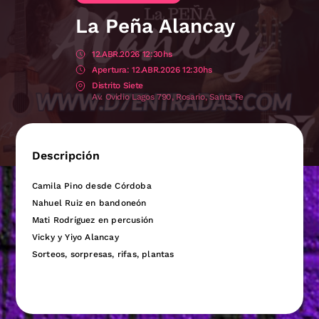
La Peña Alancay
12.ABR.2026 12:30hs
12.ABR.2026 12:30hs
Distrito Siete
Av. Ovidio Lagos 790, Rosario, Santa Fe
Descripción
Camila Pino desde Córdoba
Nahuel Ruiz en bandoneón
Mati Rodríguez en percusión
Vicky y Yiyo Alancay
Sorteos, sorpresas, rifas, plantas