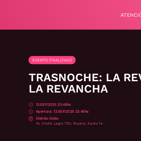
ATENCI
EVENTO FINALIZADO
TRASNOCHE: LA RE
LA REVANCHA
13.SEP.2025 23:45hs
13.SEP.2025 23:45hs
Distrito Siete
Av. Ovidio Lagos 790, Rosario, Santa Fe