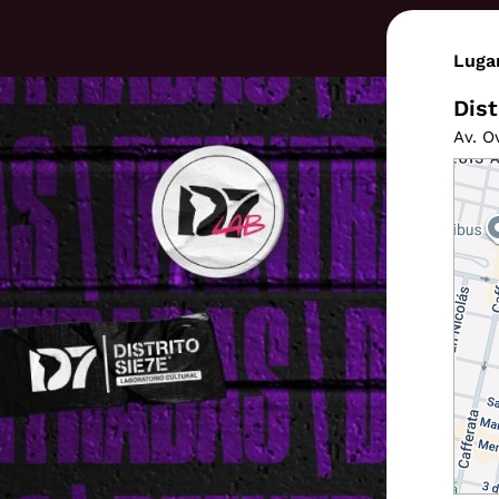
Luga
Dist
Av. O